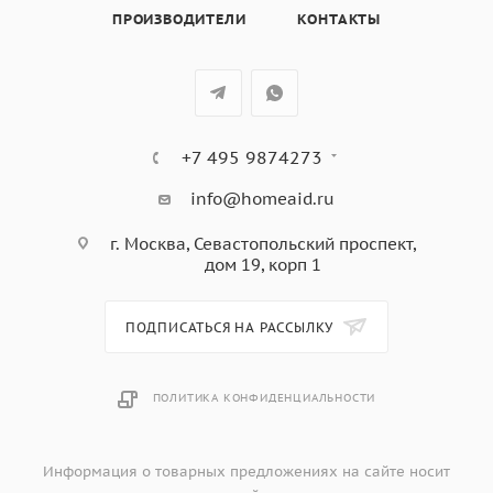
Эмаль легкой очистки серого цвета,
ПРОИЗВОДИТЕЛИ
КОНТАКТЫ
Каталитическая очистка,
в комплекте: глубокий противень, хромированная
решетка,
цвет: черное стекло + стеклянная поверхность ручки
двери в цвет духовки
+7 495 9874273
info@homeaid.ru
г. Москва, Севастопольский проспект,
дом 19, корп 1
ПОДПИСАТЬСЯ НА РАССЫЛКУ
ПОЛИТИКА КОНФИДЕНЦИАЛЬНОСТИ
Информация о товарных предложениях на сайте носит