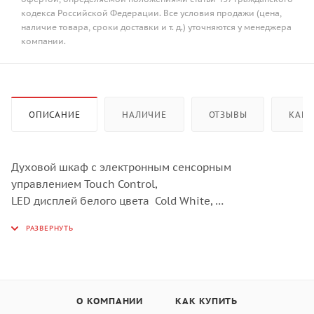
кодекса Российской Федерации. Все условия продажи (цена,
наличие товара, сроки доставки и т. д.) уточняются у менеджера
компании.
ОПИСАНИЕ
НАЛИЧИЕ
ОТЗЫВЫ
КАК 
Духовой шкаф с электронным сенсорным
управлением Touch Control,
LED дисплей белого цвета Cold White,
Утапливаемые поворотные регуляторы в цвет духовки,
6 режимов приготовления,
Одноуровневые телескопические направляющие,
дверца духового шкафа с двойным остеклением,
система автоматического охлаждения,
О КОМПАНИИ
КАК КУПИТЬ
Автоматическое отключение,