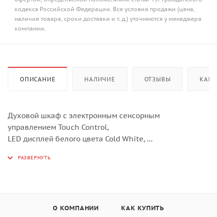
кодекса Российской Федерации. Все условия продажи (цена,
наличие товара, сроки доставки и т. д.) уточняются у менеджера
компании.
ОПИСАНИЕ
НАЛИЧИЕ
ОТЗЫВЫ
КАК 
Духовой шкаф с электронным сенсорным
управлением Touch Control,
LED дисплей белого цвета Cold White,
Утапливаемые поворотные регуляторы в цвет духовки,
9 режимов работы,
Одноуровневые телескопические направляющие,
дверца духового шкафа с двойным остеклением,
система автоматического охлаждения,
О КОМПАНИИ
КАК КУПИТЬ
Автоматическое отключение,