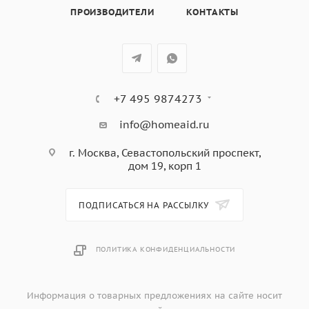
Эмаль легкой очистки серого цвета,
ПРОИЗВОДИТЕЛИ
КОНТАКТЫ
Каталитическая очистка,
в комплекте: Противень для выпечки, глубокий
противень, Хромированная решетка,
цвет: черное стекло + стеклянная поверхность ручки
двери в цвет духовки
+7 495 9874273
info@homeaid.ru
г. Москва, Севастопольский проспект,
дом 19, корп 1
ПОДПИСАТЬСЯ НА РАССЫЛКУ
ПОЛИТИКА КОНФИДЕНЦИАЛЬНОСТИ
Информация о товарных предложениях на сайте носит