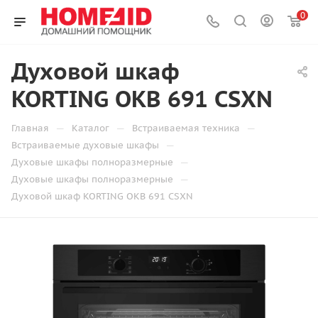
0
Духовой шкаф
KORTING OKB 691 CSXN
—
—
—
Главная
Каталог
Встраиваемая техника
—
Встраиваемые духовые шкафы
—
Духовые шкафы полноразмерные
—
Духовые шкафы полноразмерные
Духовой шкаф KORTING OKB 691 CSXN