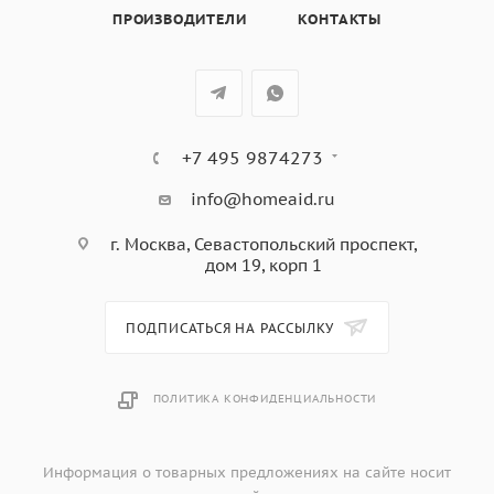
Эмаль легкой очистки серого цвета,
ПРОИЗВОДИТЕЛИ
КОНТАКТЫ
Каталитическая очистка,
в комплекте: Противень для выпечки, глубокий
противень, Хромированная решетка,
цвет: черная нержавеющая сталь + черное стекло
+7 495 9874273
info@homeaid.ru
г. Москва, Севастопольский проспект,
дом 19, корп 1
ПОДПИСАТЬСЯ НА РАССЫЛКУ
ПОЛИТИКА КОНФИДЕНЦИАЛЬНОСТИ
Информация о товарных предложениях на сайте носит