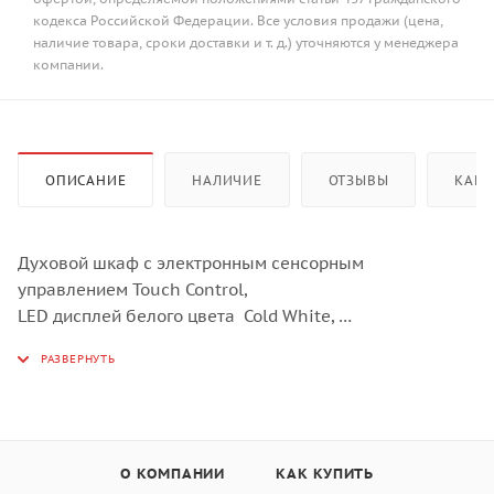
кодекса Российской Федерации. Все условия продажи (цена,
наличие товара, сроки доставки и т. д.) уточняются у менеджера
компании.
ОПИСАНИЕ
НАЛИЧИЕ
ОТЗЫВЫ
КАК 
Духовой шкаф с электронным сенсорным
управлением Touch Control,
LED дисплей белого цвета Cold White,
Утапливаемые поворотные регуляторы, 9 режимов
работы,
Одноуровневые телескопические направляющие,
Дверца духового шкафа с двойным остеклением,
Система автоматического охлаждения,
О КОМПАНИИ
КАК КУПИТЬ
Автоматическое отключение,