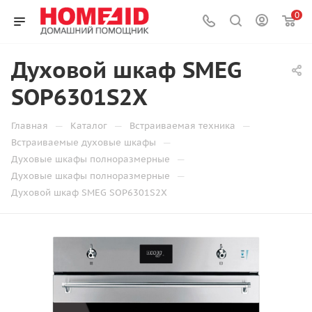
0
Духовой шкаф SMEG
SOP6301S2X
—
—
—
Главная
Каталог
Встраиваемая техника
—
Встраиваемые духовые шкафы
—
Духовые шкафы полноразмерные
—
Духовые шкафы полноразмерные
Духовой шкаф SMEG SOP6301S2X