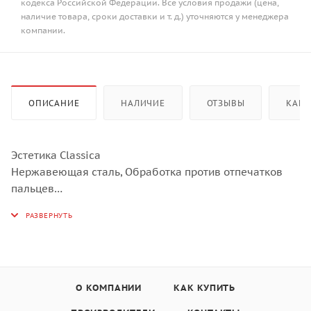
кодекса Российской Федерации. Все условия продажи (цена,
наличие товара, сроки доставки и т. д.) уточняются у менеджера
компании.
ОПИСАНИЕ
НАЛИЧИЕ
ОТЗЫВЫ
КАК 
Эстетика Classica
Нержавеющая сталь, Обработка против отпечатков
пальцев
LСD-дисплей CompactScreen
11 функций приготовления, ECO-функция с
пониженным потреблением электроэнергии (1,8 кВт).
Функция очистки: пиролиз
Технология подачи пара LITE-steam40 (20-40%)
Дополнительные функции:
О КОМПАНИИ
КАК КУПИТЬ
Размораживание по времени, Поднятие теста, Шаббат