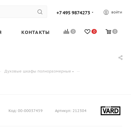
+7 495 9874273
ВОЙТИ
Я
КОНТАКТЫ
0
0
0
—
—
Духовые шкафы полноразмерные
Код:
00-00037459
Артикул:
212304