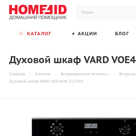
КАТАЛОГ
АКЦИИ
БЛОГ
Духовой шкаф VARD VOE4
—
—
—
Главная
Каталог
Встраиваемая техника
Встраи
Духовой шкаф VARD VOE444I 212304