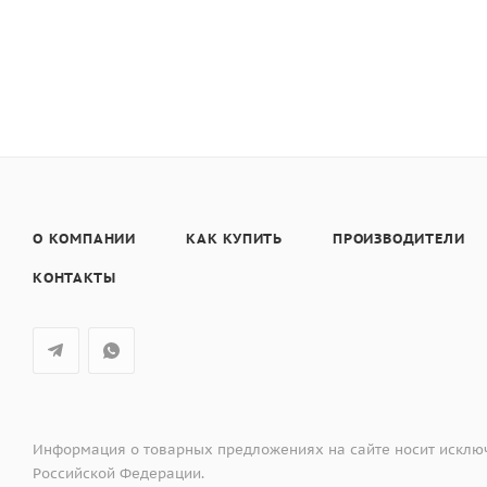
Отделка Dark Inox придаёт дизайну духового шкафа из
Выполненная в эффектном сером цвете эмаль духовог
использования.
Благодаря тому что регуляторы утапливаются, духово
становится легко и удобно.
О КОМПАНИИ
КАК КУПИТЬ
ПРОИЗВОДИТЕЛИ
КОНТАКТЫ
Информация о товарных предложениях на сайте носит исключ
Российской Федерации.