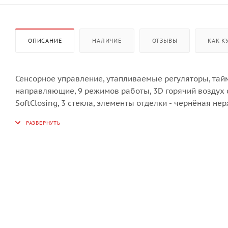
ОПИСАНИЕ
НАЛИЧИЕ
ОТЗЫВЫ
КАК К
Сенсорное управление, утапливаемые регуляторы, тай
направляющие, 9 режимов работы, 3D горячий воздух 
SoftClosing, 3 стекла, элементы отделки - чернёная не
Телескопические направляющие позволяют удобно, од
чтобы перевернуть её, полить соусом или достать блю
С технологией SoftClosing дверь духового шкафа закры
просто слегка подтолкните дверь, чтобы она вернулась
«Горячий воздух 3D» помогает готовить несколько блю
кольцевым нагревательным элементом распределяет в
прогревается.
Функция таймера с отложенным стартом автоматизирует
завершении программы самостоятельно отключится и п