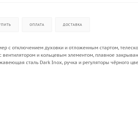
УПИТЬ
ОПЛАТА
ДОСТАВКА
мер с отключением духовки и отложенным стартом, телеск
с вентилятором и кольцевым элементом, плавное закрыва
ржавеющая сталь Dark Inox, ручка и регуляторы чёрного цве
ной рукой выдвинуть противень с готовящейся пищей, нап
до после приготовления.
вается плавно и без хлопков или ударов. Если у вас заняты
 в закрытое состояние.
д параллельно на разных уровнях: вентилятор в сочетании 
оздушные потоки таким образом, что пища равномерно
 работу прибора. Он начнёт работу в установленное время
одаст сигнал о готовности.