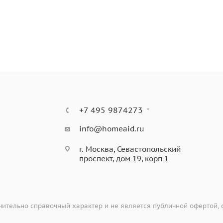
ысканность и оригинальность.
о шкафа произведена по технологии, облегчающей очистку
й шкаф имеет стильный облик, а мыть плоскую панель упра
+7 495 9874273
info@homeaid.ru
г. Москва, Севастопольский
проспект, дом 19, корп 1
ительно справочный характер и не является публичной офертой,