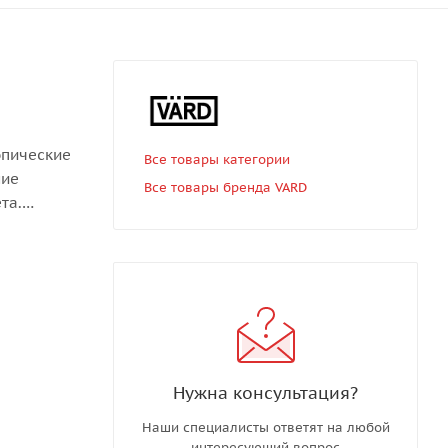
опические
Все товары категории
ние
Все товары бренда VARD
та.
ример
 руки,
с
Нужна консультация?
, а по
Наши специалисты ответят на любой
интересующий вопрос