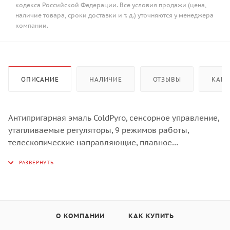
кодекса Российской Федерации. Все условия продажи (цена,
наличие товара, сроки доставки и т. д.) уточняются у менеджера
компании.
ОПИСАНИЕ
НАЛИЧИЕ
ОТЗЫВЫ
КАК 
Антипригарная эмаль ColdPyro, сенсорное управление,
утапливаемые регуляторы, 9 режимов работы,
телескопические направляющие, плавное
закрывание, термощуп, дизайн - чёрное стекло с
нержавеющей сталью, таймер с отложенным стартом.
О КОМПАНИИ
КАК КУПИТЬ
ColdPyro®
Запатентованная антипригарная эмаль, основой