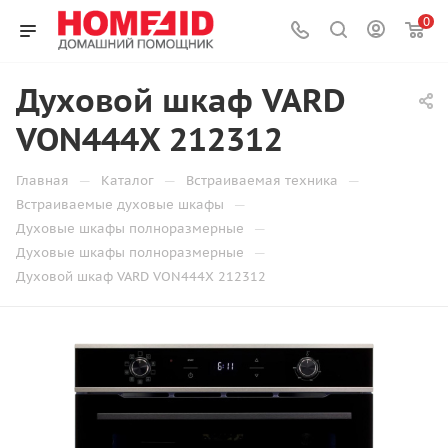
0
Духовой шкаф VARD
VON444X 212312
—
—
—
Главная
Каталог
Встраиваемая техника
—
Встраиваемые духовые шкафы
—
Духовые шкафы полноразмерные
—
Духовые шкафы полноразмерные
Духовой шкаф VARD VON444X 212312