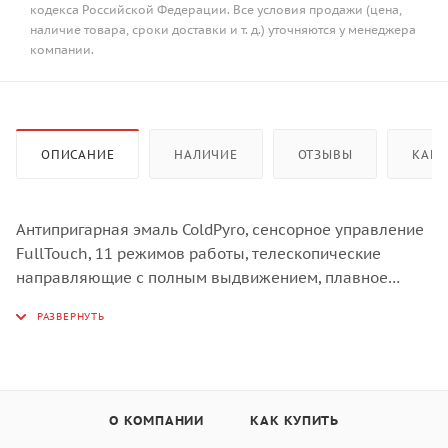
кодекса Российской Федерации. Все условия продажи (цена,
наличие товара, сроки доставки и т. д.) уточняются у менеджера
компании.
ОПИСАНИЕ
НАЛИЧИЕ
ОТЗЫВЫ
КАК 
Антипригарная эмаль ColdPyro, сенсорное управление
FullTouch, 11 режимов работы, телескопические
направляющие с полным выдвижением, плавное
закрывание, термощуп, таймер с отложенным стартом,
дизайн - чёрное стекло, камень для пиццы.
ColdPyro®
Запатентованная антипригарная эмаль, основой
которой является диоксид кремния. Прочное,
О КОМПАНИИ
КАК КУПИТЬ
долговечное, безопасное, как стеклянная посуда, и
лёгкое в уходе покрытие противней и камер духовых