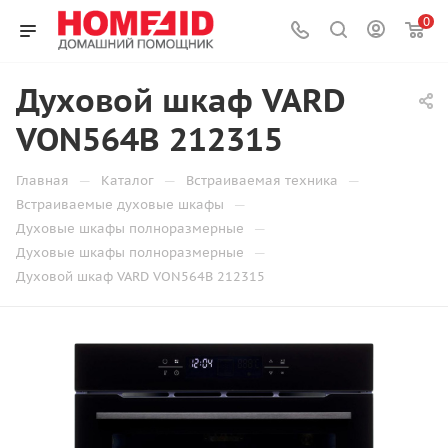
0
Духовой шкаф VARD
VON564B 212315
—
—
—
Главная
Каталог
Встраиваемая техника
—
Встраиваемые духовые шкафы
—
Духовые шкафы полноразмерные
—
Духовые шкафы полноразмерные
Духовой шкаф VARD VON564B 212315