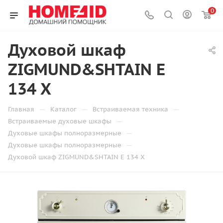
0
Духовой шкаф
ZIGMUND&SHTAIN E
134 X
—
—
—
Главная
Каталог
Встраиваемая техника
—
Встраиваемые духовые шкафы
—
Духовые шкафы полноразмерные
—
Духовые шкафы полноразмерные
Духовой шкаф ZIGMUND&SHTAIN E 134 X