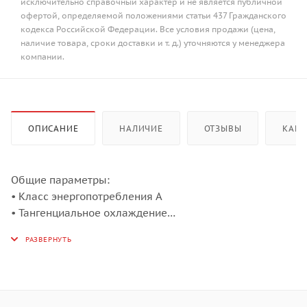
исключительно справочный характер и не является публичной
офертой, определяемой положениями статьи 437 Гражданского
кодекса Российской Федерации. Все условия продажи (цена,
наличие товара, сроки доставки и т. д.) уточняются у менеджера
компании.
ОПИСАНИЕ
НАЛИЧИЕ
ОТЗЫВЫ
КАК 
Общие параметры:
• Класс энергопотребления А
• Тангенциальное охлаждение
• Два съёмных стекла дверцы
• Холодный фронт
• Панорамное внутреннее стекло дверцы Smart Eye
• Аналоговый программатор
• Хромированные боковые направляющие