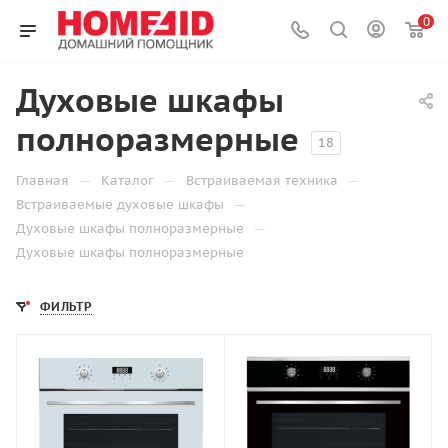
0
Духовые шкафы
полноразмерные
18
—
—
—
Главная
Каталог
Встраиваемая техника
—
Встраиваемые духовые шкафы
—
Духовые шкафы полноразмерные
Духовые шкафы полноразмерные
ФИЛЬТР