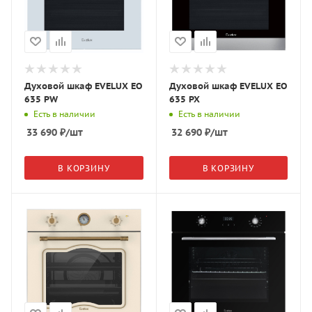
Духовой шкаф EVELUX EO
Духовой шкаф EVELUX EO
635 PW
635 PX
Есть в наличии
Есть в наличии
33 690
₽
/шт
32 690
₽
/шт
В КОРЗИНУ
В КОРЗИНУ