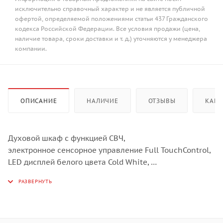
исключительно справочный характер и не является публичной
офертой, определяемой положениями статьи 437 Гражданского
кодекса Российской Федерации. Все условия продажи (цена,
наличие товара, сроки доставки и т. д.) уточняются у менеджера
компании.
ОПИСАНИЕ
НАЛИЧИЕ
ОТЗЫВЫ
КАК 
Духовой шкаф с функцией СВЧ,
электронное сенсорное управление Full TouchControl,
LЕD дисплей белого цвета Cold White,
10 режимов нагрева духовки,
4 режима СВЧ, включая 3 кобинированных режима;
автопрограммы, электронный таймер отключения и
отложенного старта,
дверца духового шкафа с тройным остеклением,