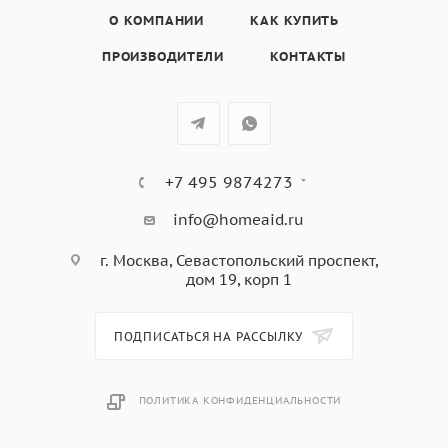
О КОМПАНИИ
КАК КУПИТЬ
система автоматического охлаждения,
автоматическое отключение,
ПРОИЗВОДИТЕЛИ
КОНТАКТЫ
эмаль легкой очистки,
Аксессуары: противень для выпечки, глубокий
противень, хромированная решетка,
цвет: цвет: белое стекло+серебристо-хромированная
ручка
+7 495 9874273
info@homeaid.ru
г. Москва, Севастопольский проспект,
дом 19, корп 1
ПОДПИСАТЬСЯ НА РАССЫЛКУ
ПОЛИТИКА КОНФИДЕНЦИАЛЬНОСТИ