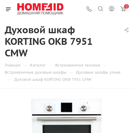
0
Духовой шкаф
KORTING OKB 7951
CMW
—
—
—
Главная
Каталог
Встраиваемая техника
—
Встраиваемые духовые шкафы
Духовые шкафы узкие
—
Духовой шкаф KORTING OKB 7951 CMW