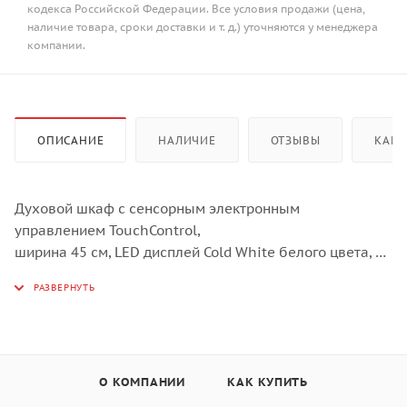
кодекса Российской Федерации. Все условия продажи (цена,
наличие товара, сроки доставки и т. д.) уточняются у менеджера
компании.
ОПИСАНИЕ
НАЛИЧИЕ
ОТЗЫВЫ
КАК 
Духовой шкаф с сенсорным электронным
управлением TouchControl,
ширина 45 см, LED дисплей Cold White белого цвета,
панель управления - белое стекло, 9 режимов нагрева,
объем духовки 45 л,
телескопические направляющие на одном уровне,
утапливаемые переключатели, двухслойное
остекление,
О КОМПАНИИ
КАК КУПИТЬ
каталитическая очистка, автоматическое отключение,
в комплекте: 2 противня и хромированная решетка,