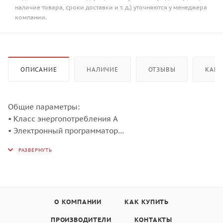
наличие товара, сроки доставки и т. д.) уточняются у менеджера
компании.
ОПИСАНИЕ
НАЛИЧИЕ
ОТЗЫВЫ
КАК 
Общие параметры:
• Класс энергопотребления А
• Электронный программатор
• Тангенциальное охлаждение
• Три съёмных стекла дверцы
• Холодный фронт
• Панорамное внутреннее стекло дверцы Smart Eye
• Утапливаемые ручки управления
• Электронный дисплей
О КОМПАНИИ
КАК КУПИТЬ
• Телескопические направляющие
ПРОИЗВОДИТЕЛИ
КОНТАКТЫ