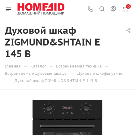
0
Духовой шкаф
ZIGMUND&SHTAIN E
145 B
—
—
—
Главная
Каталог
Встраиваемая техника
—
Встраиваемые духовые шкафы
Духовые шкафы узкие
—
Духовой шкаф ZIGMUND&SHTAIN E 145 B