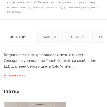
кодекса Российской Федерации. Все условия продажи (цена,
наличие товара, сроки доставки и т. д.) уточняются у менеджера
компании.
ОПИСАНИЕ
НАЛИЧИЕ
ОТЗЫВЫ
КАК 
Встраиваемая микроволновая печь с грилем,
Сенсорное управление Touch Control со слайдером,
LED дисплей белого цвета Cold White,
Объем – 28 л,
Гриль (мощность 1000 Вт)
Комбинированные режимы СВЧ + Гриль,
21 автоматическая программа,
Статьи
Функция разморозки по времени и весу,
Функция «Быстрый старт»,
Функция «Защита детей»,