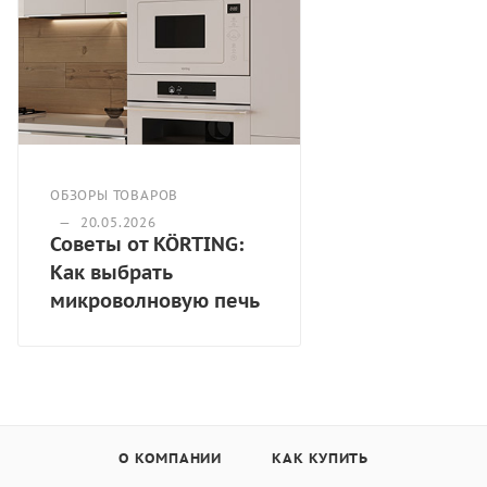
Материал внутренней поверхности - нержавеющая
сталь,
Размер (ВхШхГ): 382х594х370,
Цвет - черное стекло
ОБЗОРЫ ТОВАРОВ
—
20.05.2026
Советы от KÖRTING:
Как выбрать
микроволновую печь
О КОМПАНИИ
КАК КУПИТЬ