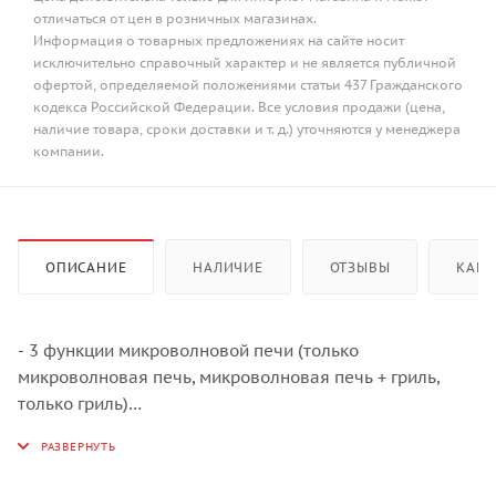
отличаться от цен в розничных магазинах.
Информация о товарных предложениях на сайте носит
исключительно справочный характер и не является публичной
офертой, определяемой положениями статьи 437 Гражданского
кодекса Российской Федерации. Все условия продажи (цена,
наличие товара, сроки доставки и т. д.) уточняются у менеджера
компании.
ОПИСАНИЕ
НАЛИЧИЕ
ОТЗЫВЫ
КАК 
- 3 функции микроволновой печи (только
микроволновая печь, микроволновая печь + гриль,
только гриль)
- 5 уровней микроволновой мощности
- Мощность микроволновой печи 850 Вт
- Гриль 1200 Вт