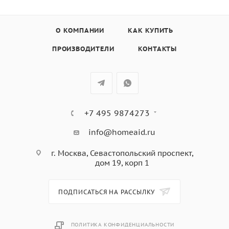
- 14 автоматических программ
- Управление с помощью высококачественных
алюминиевых ручек управления.
О КОМПАНИИ
КАК КУПИТЬ
- Электронные часы с белым дисплеем.
ПРОИЗВОДИТЕЛИ
КОНТАКТЫ
- Режим ожидания
- Камера духовки из нержавеющей стали с
керамической пластиной.
- Освещение духовки
- Камера духовки из нержавеющей стали объемом 22
+7 495 9874273
литра
- Выбор дверной петли (см. модель)
info@homeaid.ru
г. Москва, Севастопольский проспект,
- 1 решетка для жарки
дом 19, корп 1
ПОДПИСАТЬСЯ НА РАССЫЛКУ
ПОЛИТИКА КОНФИДЕНЦИАЛЬНОСТИ