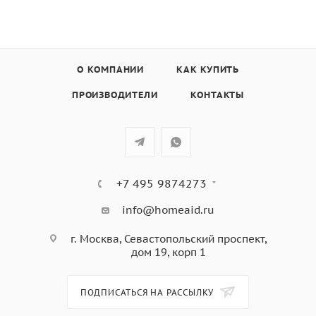
14 автоматических программ
Управление с помощью высококачественных
алюминиевых поворотных переключателей
Электронные часы с белым дисплеем
Режим ожидания
О КОМПАНИИ
КАК КУПИТЬ
Рабочая камера из нержавеющей стали с
ПРОИЗВОДИТЕЛИ
КОНТАКТЫ
керамической тарелкой
Подсветка рабочей камеры
Возможность выбора стороны навески дверцы (см.
модель)
Объем: 22 л
+7 495 9874273
info@homeaid.ru
г. Москва, Севастопольский проспект,
дом 19, корп 1
ПОДПИСАТЬСЯ НА РАССЫЛКУ