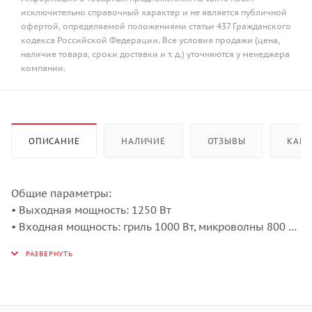
исключительно справочный характер и не является публичной
офертой, определяемой положениями статьи 437 Гражданского
кодекса Российской Федерации. Все условия продажи (цена,
наличие товара, сроки доставки и т. д.) уточняются у менеджера
компании.
ОПИСАНИЕ
НАЛИЧИЕ
ОТЗЫВЫ
КАК 
Общие параметры:
• Выходная мощность: 1250 Вт
• Входная мощность: гриль 1000 Вт, микроволны 800 Вт
• Открытие нажатием кнопки
• Электронный дисплей, белые символы
• Электромеханическое управление
• Таймер на 95 минут
• Быстрый старт