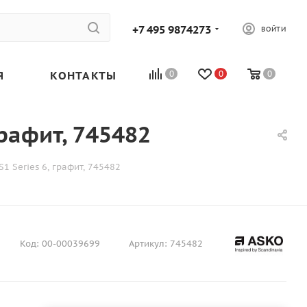
+7 495 9874273
ВОЙТИ
Я
КОНТАКТЫ
0
0
0
рафит, 745482
 Series 6, графит, 745482
Код:
00-00039699
Артикул:
745482