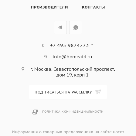
диаметра — от 160 до 220 мм.
ПРОИЗВОДИТЕЛИ
КОНТАКТЫ
С таймером автоматического отключения вы можете
задать время работы каждой из четырёх зон и не
беспокоиться о том, что приготавливаемая пища
подгорит или переварится.
Будильник позволяет запрограммировать подачу
+7 495 9874273
звукового сигнала через определённое время без
отключения зоны нагрева.
info@homeaid.ru
г. Москва, Севастопольский проспект,
дом 19, корп 1
ПОДПИСАТЬСЯ НА РАССЫЛКУ
ПОЛИТИКА КОНФИДЕНЦИАЛЬНОСТИ
Информация о товарных предложениях на сайте носит