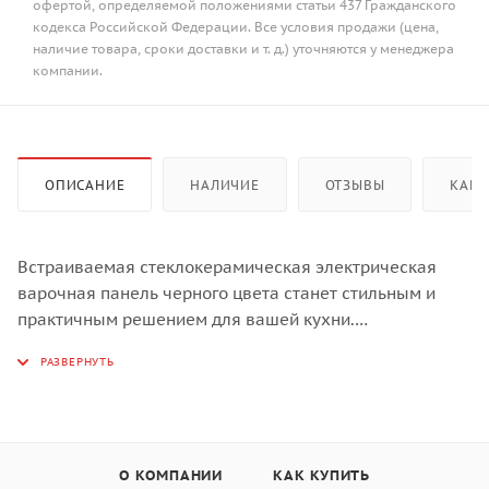
офертой, определяемой положениями статьи 437 Гражданского
кодекса Российской Федерации. Все условия продажи (цена,
наличие товара, сроки доставки и т. д.) уточняются у менеджера
компании.
ОПИСАНИЕ
НАЛИЧИЕ
ОТЗЫВЫ
КАК 
Встраиваемая стеклокерамическая электрическая
варочная панель черного цвета станет стильным и
практичным решением для вашей кухни.
Благодаря отсутствию регуляторов и кнопок
стеклокерамическая поверхность легко и удобно
чистится: для этого нужны металлический скребок,
специальное средство и совсем немного усилий.
Двойная зона расширения может использоваться для
О КОМПАНИИ
КАК КУПИТЬ
приготовления и подогревания пищи в посуде разного