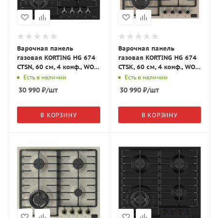
Варочная панель
Варочная панель
газовая KORTING HG 674
газовая KORTING HG 674
CTSN, 60 см, 4 конф., WOK,
CTSK, 60 см, 4 конф., WOK,
матовый чёрный/нерж.
кашемир/состаренное
Есть в наличии
Есть в наличии
сталь
серебро
30 990
₽
/шт
30 990
₽
/шт
В КОРЗИНУ
В КОРЗИНУ