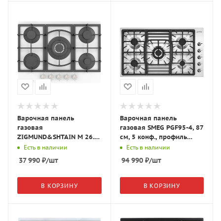
Варочная панель
Варочная панель
газовая
газовая SMEG PGF95-4, 87
ZIGMUND&SHTAIN M 26.7
см, 5 конф., профиль
W
ультранизкий, нерж.
Есть в наличии
Есть в наличии
сталь/сталь
37 990
₽
/шт
94 990
₽
/шт
В КОРЗИНУ
В КОРЗИНУ