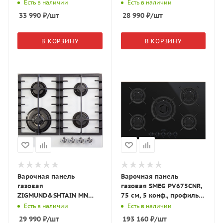
Есть в наличии
Есть в наличии
33 990
₽
/шт
28 990
₽
/шт
В КОРЗИНУ
В КОРЗИНУ
Варочная панель
Варочная панель
газовая
газовая SMEG PV675CNR,
ZIGMUND&SHTAIN MN
75 см, 5 конф., профиль
197.61 W
медный, чёрное стекло/
Есть в наличии
Есть в наличии
чёрный
29 990
₽
/шт
193 160
₽
/шт