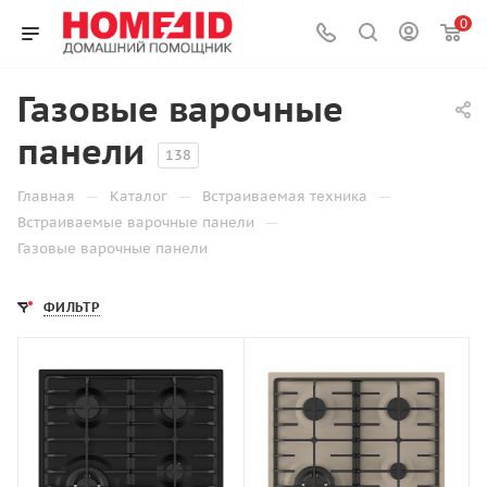
0
Газовые варочные
панели
138
—
—
—
Главная
Каталог
Встраиваемая техника
—
Встраиваемые варочные панели
Газовые варочные панели
ФИЛЬТР