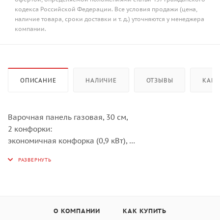
кодекса Российской Федерации. Все условия продажи (цена,
наличие товара, сроки доставки и т. д.) уточняются у менеджера
компании.
ОПИСАНИЕ
НАЛИЧИЕ
ОТЗЫВЫ
КАК 
Варочная панель газовая, 30 см,
2 конфорки:
экономичная конфорка (0,9 кВт),
экспресс-конфорка (2,9 кВт),
газ-контроль, электроподжиг,
нержавеющая сталь, чугунные решетки,
поворотные переключатели,
комплект форсунок-переходников на балонный газ,
290х515х100 мм
О КОМПАНИИ
КАК КУПИТЬ