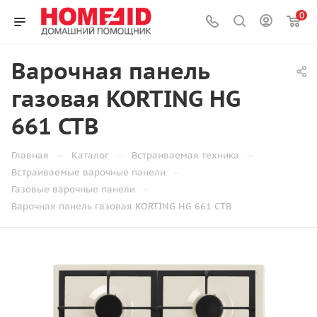
0
Варочная панель
газовая KORTING HG
661 CTB
—
—
—
Главная
Каталог
Встраиваемая техника
—
Встраиваемые варочные панели
—
Газовые варочные панели
Варочная панель газовая KORTING HG 661 CTB