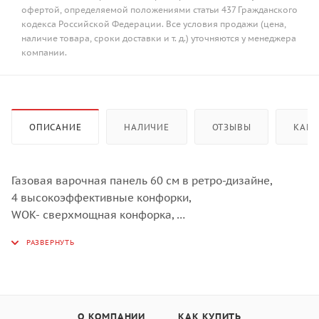
офертой, определяемой положениями статьи 437 Гражданского
кодекса Российской Федерации. Все условия продажи (цена,
наличие товара, сроки доставки и т. д.) уточняются у менеджера
компании.
ОПИСАНИЕ
НАЛИЧИЕ
ОТЗЫВЫ
КАК 
Газовая варочная панель 60 см в ретро-дизайне,
4 высокоэффективные конфорки,
WOK- сверхмощная конфорка,
автоматический электроподжиг,
газ-контроль каждой конфорки,
чугунные решетки,
металлический шильд с логотипом Korting,
цвет- слоновая кость, цвет регуляторов - бронза
О КОМПАНИИ
КАК КУПИТЬ