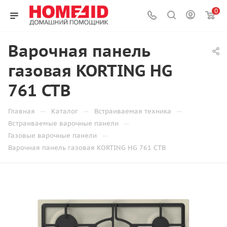
0
Варочная панель
газовая KORTING HG
761 CTB
—
—
—
Главная
Каталог
Встраиваемая техника
—
Встраиваемые варочные панели
—
Газовые варочные панели
Варочная панель газовая KORTING HG 761 CTB