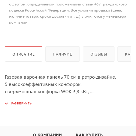
офертой, определяемой положениями статьи 437 Гражданского
кодекса Российской Федерации. Все условия продажи (цена,
наличие товара, сроки доставки и т. д.) уточняются у менеджера
компании.
ОПИСАНИЕ
НАЛИЧИЕ
ОТЗЫВЫ
КАК 
Газовая варочная панель 70 см в ретро-дизайне,
5 высокоэффективных конфорок,
сверхмощная конфорка WOK 3,8 кВт,
автоматический электроподжиг,
газ-контроль каждой конфорки,
чугунные решетки,
металлический шильд с логотипом Korting,
в комплекте - чугунная подставка WOK и адаптер для
О КОМПАНИИ
КАК КУПИТЬ
кофейника,