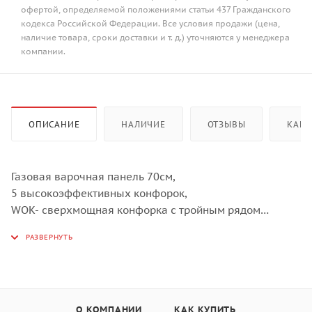
офертой, определяемой положениями статьи 437 Гражданского
кодекса Российской Федерации. Все условия продажи (цена,
наличие товара, сроки доставки и т. д.) уточняются у менеджера
компании.
ОПИСАНИЕ
НАЛИЧИЕ
ОТЗЫВЫ
КАК 
Газовая варочная панель 70см,
5 высокоэффективных конфорок,
WOK- сверхмощная конфорка с тройным рядом
пламени,
автоматический электроподжиг,
газ-контроль каждой конфорки,
передние металлические переключатели,
чугунные решетки,
О КОМПАНИИ
КАК КУПИТЬ
в комплекте - чугунная подставка WOK и адаптер для