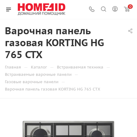
0
Варочная панель
газовая KORTING HG
765 CTX
—
—
—
Главная
Каталог
Встраиваемая техника
—
Встраиваемые варочные панели
—
Газовые варочные панели
Варочная панель газовая KORTING HG 765 CTX