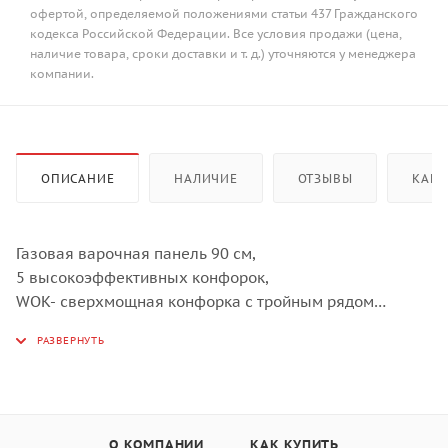
офертой, определяемой положениями статьи 437 Гражданского
кодекса Российской Федерации. Все условия продажи (цена,
наличие товара, сроки доставки и т. д.) уточняются у менеджера
компании.
ОПИСАНИЕ
НАЛИЧИЕ
ОТЗЫВЫ
КАК 
Газовая варочная панель 90 см,
5 высокоэффективных конфорок,
WOK- сверхмощная конфорка с тройным рядом
пламени,
автоматический электроподжиг,
газ-контроль каждой конфорки,
передние металлические переключатели,
утопленные чугунные решетки,
О КОМПАНИИ
КАК КУПИТЬ
в комплекте - чугунная подставка WOK и адаптер для