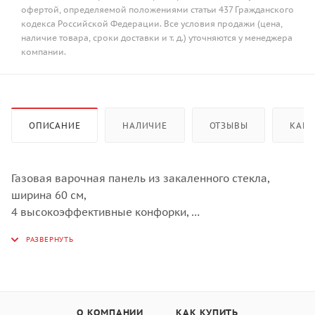
офертой, определяемой положениями статьи 437 Гражданского
кодекса Российской Федерации. Все условия продажи (цена,
наличие товара, сроки доставки и т. д.) уточняются у менеджера
компании.
ОПИСАНИЕ
НАЛИЧИЕ
ОТЗЫВЫ
КАК 
Газовая варочная панель из закаленного стекла,
ширина 60 см,
4 высокоэффективные конфорки,
сверхмощная конфорка WOK 3,8 кВт,
автоматический электроподжиг,
газ-контроль каждой конфорки,
передние металлические переключатели,
чугунные решетки для посуды,
О КОМПАНИИ
КАК КУПИТЬ
в комплекте - чугунная подставка WOK,