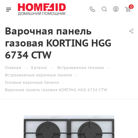
0
Варочная панель
газовая KORTING HGG
6734 CTW
—
—
—
Главная
Каталог
Встраиваемая техника
—
Встраиваемые варочные панели
—
Газовые варочные панели
Варочная панель газовая KORTING HGG 6734 CTW