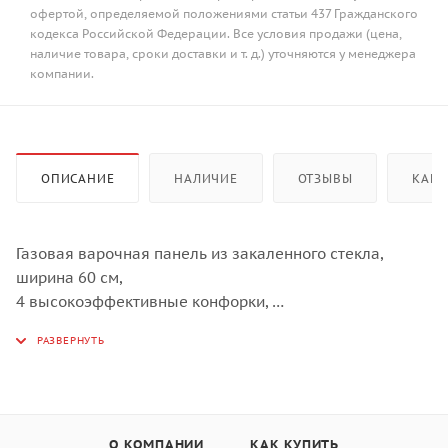
офертой, определяемой положениями статьи 437 Гражданского
кодекса Российской Федерации. Все условия продажи (цена,
наличие товара, сроки доставки и т. д.) уточняются у менеджера
компании.
ОПИСАНИЕ
НАЛИЧИЕ
ОТЗЫВЫ
КАК 
Газовая варочная панель из закаленного стекла,
ширина 60 см,
4 высокоэффективные конфорки,
автоматический электроподжиг,
газ-контроль каждой конфорки,
передние металлические переключатели,
чугунные решетки для посуды,
в комплекте - адаптер для кофейника,
О КОМПАНИИ
КАК КУПИТЬ
скошенный передний край,