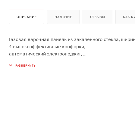
ОПИСАНИЕ
НАЛИЧИЕ
ОТЗЫВЫ
КАК К
Газовая варочная панель из закаленного стекла, шири
4 высокоэффективные конфорки,
автоматический электроподжиг,
газ-контроль каждой конфорки,
передние металлические переключатели,
чугунные решетки для посуды,
в комплекте - адаптер для кофейника,
скошенный передний край,
цвет - белый