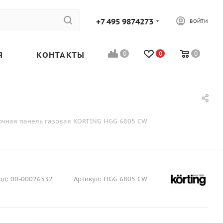
+7 495 9874273
ВОЙТИ
Я
КОНТАКТЫ
0
0
0
очная панель газовая KORTING HGG 6805 CW
од:
00-00026532
Артикул:
HGG 6805 CW