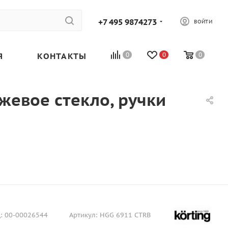
+7 495 9874273
ВОЙТИ
Я
КОНТАКТЫ
0
0
0
жевое стекло, ручки
:
00-00026544
Артикул:
HGG 6911 CTRB