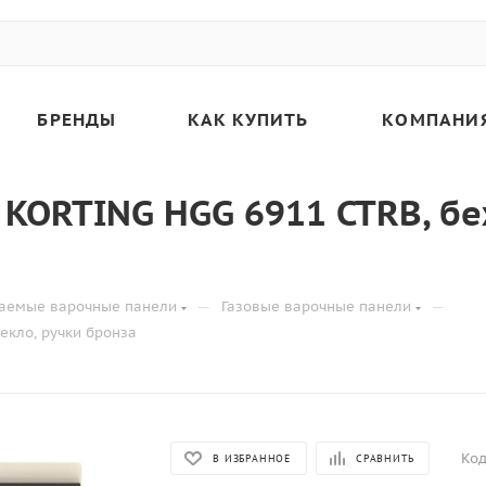
БРЕНДЫ
КАК КУПИТЬ
КОМПАНИ
 KORTING HGG 6911 CTRB, бе
—
—
аемые варочные панели
Газовые варочные панели
екло, ручки бронза
Код
В ИЗБРАННОЕ
СРАВНИТЬ