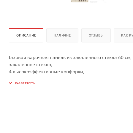
ОПИСАНИЕ
НАЛИЧИЕ
ОТЗЫВЫ
КАК К
Газовая варочная панель из закаленного стекла 60 см,
закаленное стекло,
4 высокоэффективные конфорки,
WOK-сверхмощная конфорка с тройным рядом пламен
автоматический электроподжиг,
газ-контроль каждой конфорки,
переднее расположение поворотных регуляторов,
цельные чугунные решетки,
в комплекте - подставка WOK,
цвет - бежевое стекло, цвет регуляторов - бронза