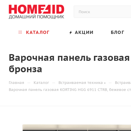
КАТАЛОГ
АКЦИИ
БЛОГ
Варочная панель газовая
бронза
—
—
—
Главная
Каталог
Встраиваемая техника
Встраив
Варочная панель газовая KORTING HGG 6911 CTRB, бежевое ст