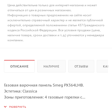
Цена действительна только для интернет-магазина и может
отличаться от цен в розничных магазинах.
Информация о товарных предложениях на сайте носит
исключительно справочный характер и не является публичной
офертой, определяемой положениями статьи 437 Гражданского
кодекса Российской Федерации. Все условия продажи (цена,
наличие товара, сроки доставки и т. д.) уточняются у менеджера
компании.
ОПИСАНИЕ
НАЛИЧИЕ
ОТЗЫВЫ
КАК 
Газовая варочная панель Smeg PX364LMB.
Эстетика: Classica
Зоны приготовления: 4 газовые горелки с
автоматическим электроподжигом и Газ-контролем.
Левая конфорка, ультрабыстрая (3,5 кВт), Центральная