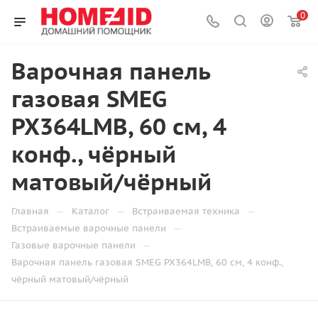
0
Варочная панель
газовая SMEG
PX364LMB, 60 см, 4
конф., чёрный
матовый/чёрный
—
—
—
Главная
Каталог
Встраиваемая техника
—
Встраиваемые варочные панели
—
Газовые варочные панели
Варочная панель газовая SMEG PX364LMB, 60 см, 4 конф.,
чёрный матовый/чёрный