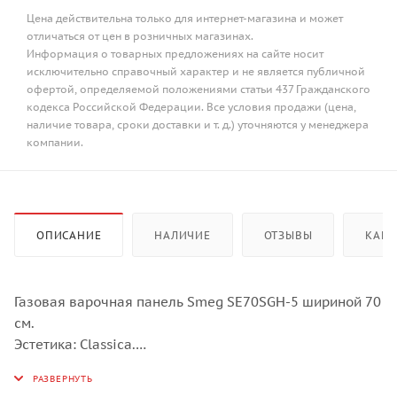
Цена действительна только для интернет-магазина и может
отличаться от цен в розничных магазинах.
Информация о товарных предложениях на сайте носит
исключительно справочный характер и не является публичной
офертой, определяемой положениями статьи 437 Гражданского
кодекса Российской Федерации. Все условия продажи (цена,
наличие товара, сроки доставки и т. д.) уточняются у менеджера
компании.
ОПИСАНИЕ
НАЛИЧИЕ
ОТЗЫВЫ
КАК 
Газовая варочная панель Smeg SE70SGH-5 шириной 70
см.
Эстетика: Classica.
Тип встраивания: традиционный.
Зоны приготовления: 5 газовых горелок с