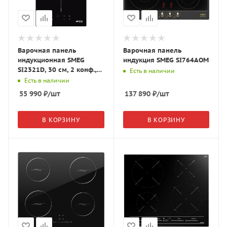
Варочная панель
Варочная панель
индукционная SMEG
индукция SMEG SI764AOM
SI2321D, 30 см, 2 конф.,
Есть в наличии
прямой край, чёрное
Есть в наличии
стекло
55 990
₽
/шт
137 890
₽
/шт
В КОРЗИНУ
В КОРЗИНУ