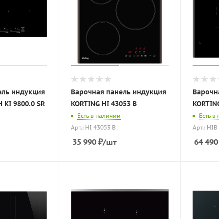
ель индукция
Варочная панель индукция
Варочн
KI 9800.0 SR
KORTING HI 43053 B
KORTING
Есть в наличии
Есть в
Арт.: HI 43053 B
Арт.: HIB
35 990
₽
/шт
64 490