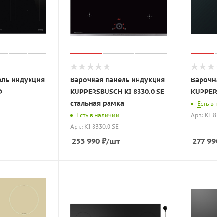
ель индукция
Варочная панель индукция
Варочн
D
KUPPERSBUSCH KI 8330.0 SE
KUPPER
стальная рамка
Есть в
Есть в наличии
Арт.: KI 
Арт.: KI 8330.0 SE
233 990
₽
/шт
277 99