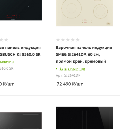
ая панель индукция
Варочная панель индукция
SBUSCH KI 8560.0 SR
SMEG SI2641DP, 60 см,
прямой край, кремовый
 наличии
8560.0 SR
Есть в наличии
Арт.: SI2641DP
0
₽
/шт
72 490
₽
/шт