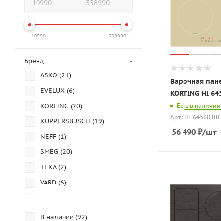
10990
358990
Бренд
ASKO (
21
)
Варочная пан
EVELUX (
6
)
KORTING HI 64
Есть в наличии
KORTING (
20
)
Арт.: HI 64560 BB
KUPPERSBUSCH (
19
)
56 490
₽
/шт
NEFF (
1
)
SMEG (
20
)
TEKA (
2
)
VARD (
6
)
ZIGMUND&SHTAIN (
2
)
В наличии (
92
)