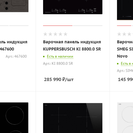
ель индукция
Варочная панель индукция
Варочн
467600
KUPPERSBUSCH KI 8800.0 SR
SMEG SI
Novo
Арт.: 467600
Есть в наличии
Арт.: KI 8800.0 SR
Есть в
Арт.: SI
285 990
₽
/шт
145 99