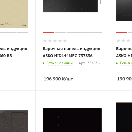
ель индукция
Варочная панель индукция
Варочн
560 BB
ASKO HID144MFC 737836
ASKO H
Есть в наличии
Арт.: 737836
Есть в
196 900
₽
/шт
190 90