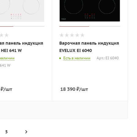
ая панель индукция
Варочная панель индукция
 HEI 641 W
EVELUX EI 6040
 наличии
Есть в наличии
Арт.: EI 6040
 641 W
₽
/шт
18 390
₽
/шт
5