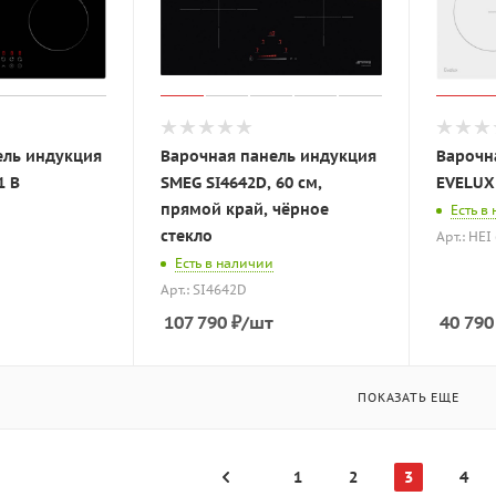
ель индукция
Варочная панель индукция
Варочн
1 B
SMEG SI4642D, 60 см,
EVELUX
прямой край, чёрное
Есть в
стекло
Арт.: HEI
Есть в наличии
Арт.: SI4642D
107 790
₽
/шт
40 790
ПОКАЗАТЬ ЕЩЕ
1
2
3
4