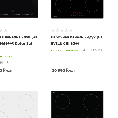
ая панель индукция
Варочная панель индукция
M6644R Dolce Stil
EVELUX EI 6044
Есть в наличии
Арт.: EI 6044
 наличии
M6644R
0
₽
/шт
20 990
₽
/шт