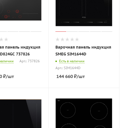
ая панель индукция
Варочная панель индукция
ID824GC 737826
SMEG SIM1644D
 наличии
Арт.: 737826
Есть в наличии
Арт.: SIM1644D
0
₽
/шт
144 660
₽
/шт