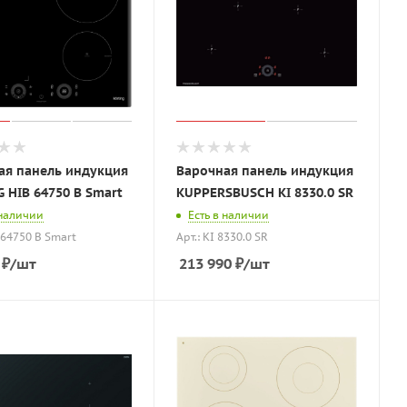
ая панель индукция
Варочная панель индукция
 HIB 64750 B Smart
KUPPERSBUSCH KI 8330.0 SR
 наличии
Есть в наличии
 64750 B Smart
Арт.: KI 8330.0 SR
₽
/шт
213 990
₽
/шт