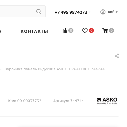
+7 495 9874273
ВОЙТИ
Я
КОНТАКТЫ
0
0
0
—
Варочная панель индукция ASKO HI2641FBG1 744744
Код:
00-00037732
Артикул:
744744