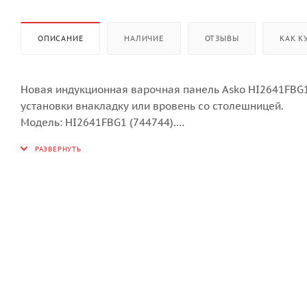
ОПИСАНИЕ
НАЛИЧИЕ
ОТЗЫВЫ
КАК К
Новая индукционная варочная панель Asko HI2641FBG1,
установки внакладку или вровень со столешницей.
Модель: HI2641FBG1 (744744).
4 индукционные зоны нагрева:
- передняя левая: диаметр 16 см, 1,4/2,1 кВт;
- передняя правая: диаметр 14,5 см, 1,4/1,85 кВт;
- задняя левая: диаметр 16 см, 1,4/2,1 кВт;
- задняя правая: диаметр 20 см, 2,3/3,0 кВт;
Особенности:
Управление Easy Slide™.
Функция автоматического распознавания посуды.
Функция объединения зон Bridge Induction™ (круглые 
9 степеней регулировки мощности + Boost (5 мин.).
Таймер приготовления с функцией отключения зоны на