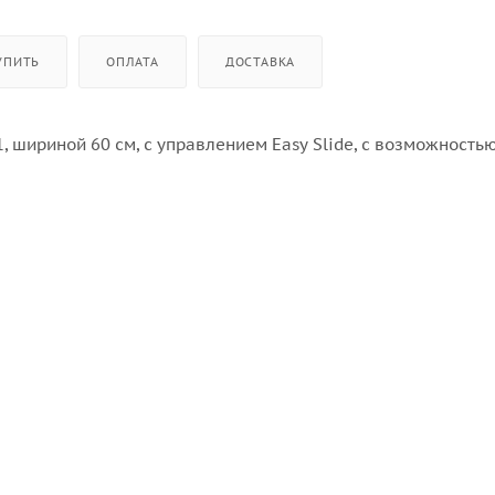
УПИТЬ
ОПЛАТА
ДОСТАВКА
 шириной 60 см, с управлением Easy Slide, с возможность
индукторы).
грева 99 минут на каждую зону.