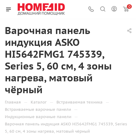
0
Варочная панель
индукция ASKO
HI5642FMG1 745339,
Series 5, 60 см, 4 зоны
нагрева, матовый
чёрный
—
—
—
Главная
Каталог
Встраиваемая техника
—
Встраиваемые варочные панели
—
Индукционные варочные панели
Варочная панель индукция ASKO HI5642FMG1 745339, Series
5, 60 см, 4 зоны нагрева, матовый чёрный