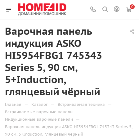
0
Варочная панель
индукция ASKO
HI5954FBG1 745343
Series 5, 90 см,
5+Induction,
глянцевый чёрный
—
—
—
Главная
Каталог
Встраиваемая техника
—
Встраиваемые варочные панели
—
Индукционные варочные панели
Варочная панель индукция ASKO HI5954FBG1 745343 Series 5,
90 см, 5+Induction, глянцевый чёрный