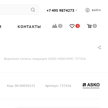
+7 495 9874273
ВОЙТИ
Я
КОНТАКТЫ
0
0
0
—
Варочная панель индукция ASKO HID654MC 737426
Код:
00-00030155
Артикул:
737426