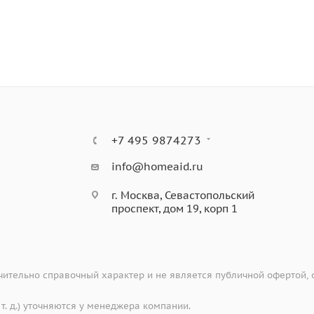
+7 495 9874273
g™
info@homeaid.ru
г. Москва, Севастопольский
проспект, дом 19, корп 1
ительно справочный характер и не является публичной офертой,
 т. д.) уточняются у менеджера компании.