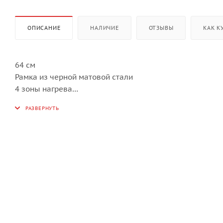
ОПИСАНИЕ
НАЛИЧИЕ
ОТЗЫВЫ
КАК К
64 см
Рамка из черной матовой стали
4 зоны нагрева
Система Celsius°Cooking™
Точный контроль температуры нагрева посуды и проду
Специальная посуда и термозонд, подключаемые к ва
Особенности
Управление Easy Dial™ 2.0
Функция объединения зон Auto Bridge™
13 ступеней регулировки мощности
Таймер на каждую зону
Автоматические программы Plus
Автоматические программы Celsius°Cooking™
Размеры