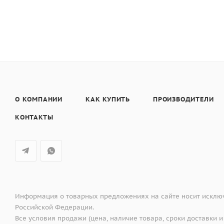
Габаритные размеры (Ш/Г/В): 644/522/50 мм
Размер ниши (Ш/Г/В): 560/490/48 мм
Технические данные
Мощность подключения: 7,4 кВт
Напряжение: 220-240 В
Частота: 50 Гц
Wi-Fi
Аксессуары в комплекте
О КОМПАНИИ
КАК КУПИТЬ
ПРОИЗВОДИТЕЛИ
Термозонд для подключения к системе Celsius°Cookin
КОНТАКТЫ
Информация о товарных предложениях на сайте носит исключ
Российской Федерации.
Все условия продажи (цена, наличие товара, сроки доставки и