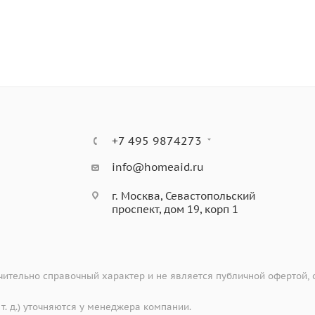
+7 495 9874273
g™
ический нагрев, ввод мостика, приготовление на гриле, ва
info@homeaid.ru
.
г. Москва, Севастопольский
проспект, дом 19, корп 1
ительно справочный характер и не является публичной офертой,
 т. д.) уточняются у менеджера компании.