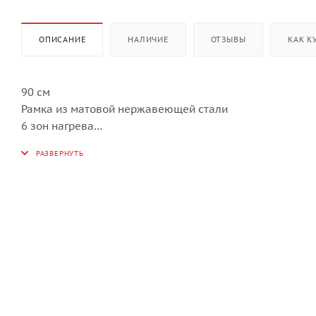
ОПИСАНИЕ
НАЛИЧИЕ
ОТЗЫВЫ
КАК К
90 см
Рамка из матовой нержавеющей стали
6 зон нагрева
Система Celsius°Cooking™
Точный контроль температуры нагрева посуды и проду
Специальная посуда и термозонд, подключаемые к ва
Особенности
Управление Easy Dial™ 2.0
Функция объединения зон Auto Bridge™
13 ступеней регулировки мощности
Таймер на каждую зону
Автоматические программы Plus
Автоматические программы Celsius°Cooking™
Размеры