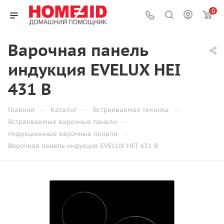
0
Варочная панель
индукция EVELUX HEI
431 B
—
—
—
Главная
Каталог
Встраиваемая техника
—
Встраиваемые варочные панели
—
Индукционные варочные панели
Варочная панель индукция EVELUX HEI 431 B