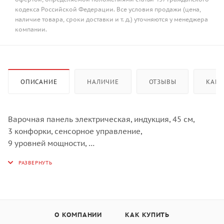
кодекса Российской Федерации. Все условия продажи (цена,
наличие товара, сроки доставки и т. д.) уточняются у менеджера
компании.
ОПИСАНИЕ
НАЛИЧИЕ
ОТЗЫВЫ
КАК 
Варочная панель электрическая, индукция, 45 см,
3 конфорки, сенсорное управление,
9 уровней мощности,
блокировка управления, защитное отключение,
5300 Вт,
черное стекло,
450х520х58 мм
О КОМПАНИИ
КАК КУПИТЬ