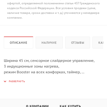
офертой, определяемой положениями статьи 437 Гражданского
кодекса Российской Федерации. Все условия продажи (цена,
наличие товара, сроки доставки и т. д.) уточняются у менеджера
компании.
ОПИСАНИЕ
НАЛИЧИЕ
ОТЗЫВЫ
КАК 
Ширина 45 см, сенсорное слайдерное управление,
3 индукционные зоны нагрева,
режим Booster на всех конфорках, таймер,
индикация остаточного тепла,
автоматическое отключение,
функция "Защита детей",
Цвет - белый,
дизайн рамки - 2 cкошенных края
О КОМПАНИИ
КАК КУПИТЬ