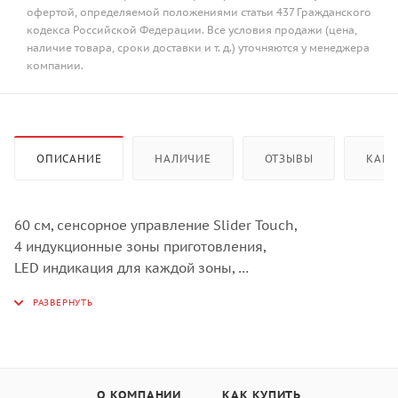
офертой, определяемой положениями статьи 437 Гражданского
кодекса Российской Федерации. Все условия продажи (цена,
наличие товара, сроки доставки и т. д.) уточняются у менеджера
компании.
ОПИСАНИЕ
НАЛИЧИЕ
ОТЗЫВЫ
КАК 
60 cм, сенсорное управление Slider Touch,
4 индукционные зоны приготовления,
LED индикация для каждой зоны,
Таймер, Функция "Защита детей",
Автоматическое отключение,
Индикация остаточного тепла,
Booster для всех зон,
TWIN Booster для 1-ой зоны,
О КОМПАНИИ
КАК КУПИТЬ
Цвет: серый, Дизайн рамки: 2 скошенных края