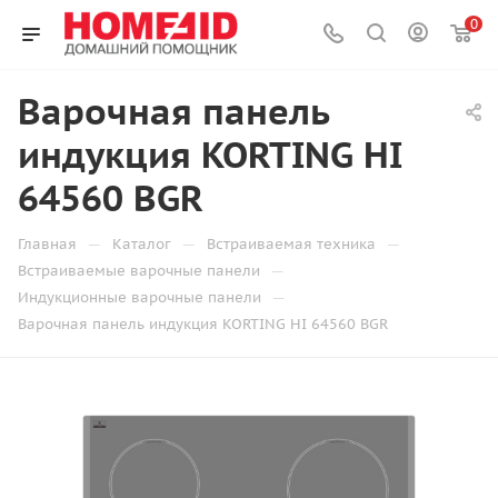
0
Варочная панель
индукция KORTING HI
64560 BGR
—
—
—
Главная
Каталог
Встраиваемая техника
—
Встраиваемые варочные панели
—
Индукционные варочные панели
Варочная панель индукция KORTING HI 64560 BGR