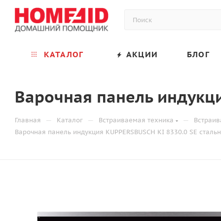
КАТАЛОГ
АКЦИИ
БЛОГ
Варочная панель индукци
—
—
—
Главная
Каталог
Встраиваемая техника
Встраив
Варочная панель индукция KUPPERSBUSCH KI 8330.0 SE сталь