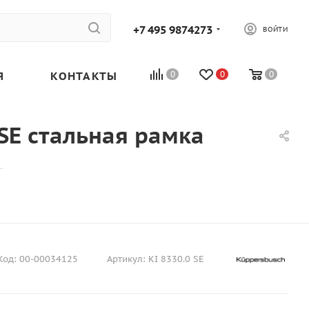
+7 495 9874273
ВОЙТИ
Я
КОНТАКТЫ
0
0
0
SE стальная рамка
—
Код:
00-00034125
Артикул:
KI 8330.0 SE