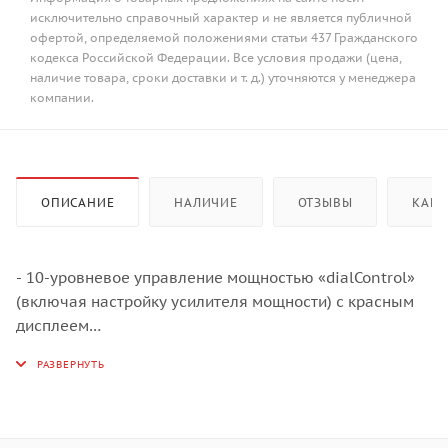
исключительно справочный характер и не является публичной
офертой, определяемой положениями статьи 437 Гражданского
кодекса Российской Федерации. Все условия продажи (цена,
наличие товара, сроки доставки и т. д.) уточняются у менеджера
компании.
ОПИСАНИЕ
НАЛИЧИЕ
ОТЗЫВЫ
КАК 
- 10-уровневое управление мощностью «dialControl»
(включая настройку усилителя мощности) с красным
дисплеем
- 1 автоматическая функция приготовления: уровень
поддержания тепла ок. 70°С
- Функция памяти при отключении
- Автоматическая boost опция
- Индикатор остаточного тепла