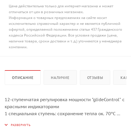
Цена действительна только для интернет-магазина и может
отличаться от цен в розничных магазинах.
Информация о товарных предложениях на сайте носит
исключительно справочный характер и не является публичной
офертой, определяемой положениями статьи 437 Гражданского
кодекса Российской Федерации. Все условия продажи (цена,
наличие товара, сроки доставки и т. д.) уточняются у менеджера
компании.
ОПИСАНИЕ
НАЛИЧИЕ
ОТЗЫВЫ
КАК 
12-ступенчатая регулировка мощности "glideControl" с
красными индикаторами
1 специальная ступень: сохранение тепла ок. 70°C
Память при отключении
Функция объединения ближней и дальней варочных