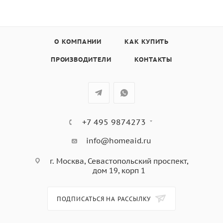
зон в одну
Автоматика закипания
Индикация остаточного тепла
Таймер с функцией отключения
О КОМПАНИИ
КАК КУПИТЬ
Централизованное отключение
ПРОИЗВОДИТЕЛИ
КОНТАКТЫ
Принудительное отключение (ограничение
продолжительности работы)
4 варочные зоны 210 x 190 мм / 2100 Вт (3000 Вт*)
*при включении режима «Power»
+7 495 9874273
info@homeaid.ru
г. Москва, Севастопольский проспект,
дом 19, корп 1
ПОДПИСАТЬСЯ НА РАССЫЛКУ