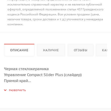
исключительно справочный характер и не является публичной
офертой, определяемой положениями статьи 437 Гражданского
кодекса Российской Федерации. Все условия продажи (цена,
наличие товара, сроки доставки и т. д.) уточняются у менеджера
компании.
ОПИСАНИЕ
НАЛИЧИЕ
ОТЗЫВЫ
КАК 
Черная стеклокерамика
Управление Compact Slider Plus (слайдер)
Прямой край
1 индукционная зон нагрева Multizone + 1
классическая индукционная зона:
Левая – 2,3 + 2,3 кВт (Booster 3,7 кВт), 385х230 мм
Правая - 2.3 кВт (Booster 3,0 кВт) – Ø250 мм
9 регулируемых уровней мощности