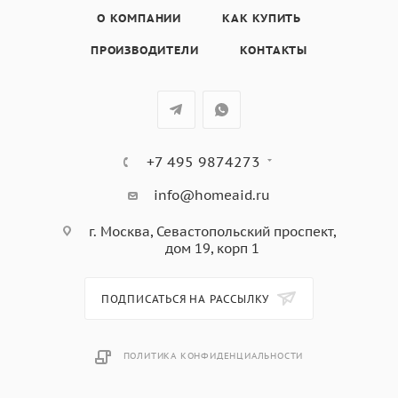
Режим ограничения мощности
О КОМПАНИИ
КАК КУПИТЬ
3 независимых таймера
ПРОИЗВОДИТЕЛИ
КОНТАКТЫ
Акустический сигнал окончания приготовления
Автоматическое определение диаметра посуды
Быстрый выбор уровня нагрева
Индикация остаточного тепла
Опция Пауза
+7 495 9874273
Функция Eco-Heat
Функция Поддержание тепла
info@homeaid.ru
Функция «Гриль»
г. Москва, Севастопольский проспект,
Функция Автовентиляция 2.0
дом 19, корп 1
Автоматическое выключение
Защита от перегрева
Защита при проливании
ПОДПИСАТЬСЯ НА РАССЫЛКУ
Блокировка управления от детей
Номинальная мощность: 7,4 кВт
ПОЛИТИКА КОНФИДЕНЦИАЛЬНОСТИ
Напряжение: 220-240 В (380-415 В)
Сила тока: 33 А