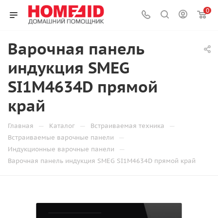
0
Варочная панель
индукция SMEG
SI1M4634D прямой
край
—
—
—
Главная
Каталог
Встраиваемая техника
—
Встраиваемые варочные панели
—
Индукционные варочные панели
Варочная панель индукция SMEG SI1M4634D прямой край