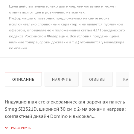
Цена действительна только для интернет-магазина и может
отличаться от цен в розничных магазинах.
Информация о товарных предложениях на сайте носит
исключительно справочный характер и не является публичной
офертой, определяемой положениями статьи 437 Гражданского
кодекса Российской Федерации. Все условия продажи (цена,
наличие товара, сроки доставки и т. д.) уточняются у менеджера
компании.
ОПИСАНИЕ
НАЛИЧИЕ
ОТЗЫВЫ
КАК 
Индукционная стеклокерамическая варочная панель
Smeg SI2321D, шириной 30 см с 2-мя зонами нагрева:
компактный дизайн Domino и высокая
производительность, оптимизированная сенсорным
управлением для универсального ежедневного