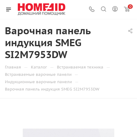
0
Варочная панель
индукция SMEG
SI2M7953DW
—
—
—
Главная
Каталог
Встраиваемая техника
—
Встраиваемые варочные панели
—
Индукционные варочные панели
Варочная панель индукция SMEG SI2M7953DW