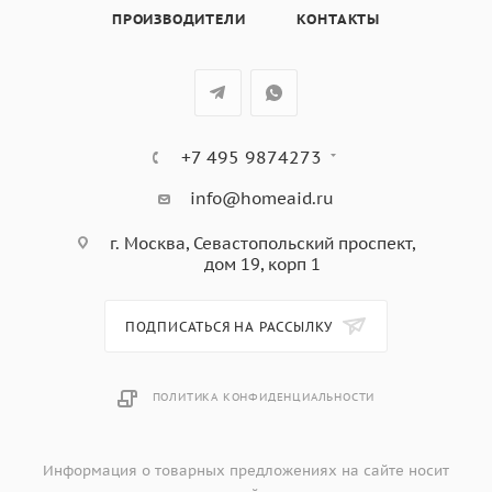
14 регулируемых уровней мощности
ПРОИЗВОДИТЕЛИ
КОНТАКТЫ
5 независимых таймера
Акустический сигнал окончания приготовления
Автоматическое определение диаметра посуды
Индикация уровня мощности и времени приготовления
Быстрый выбор уровня нагрева
+7 495 9874273
Индикация остаточного тепла
Функция ECO-Heat
info@homeaid.ru
Функция "Пауза"
г. Москва, Севастопольский проспект,
Автоматическая синхронизация с вытяжками KIC...
дом 19, корп 1
Автоматическое выключение
Защита от перегрева
Защита при проливании
ПОДПИСАТЬСЯ НА РАССЫЛКУ
Блокировка управления от детей
Охлаждающий вентилятор
ПОЛИТИКА КОНФИДЕНЦИАЛЬНОСТИ
Номинальная мощность: 7,35 кВт
Информация о товарных предложениях на сайте носит