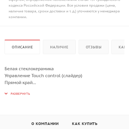
кодекса Российской Федерации. Все условия продажи (цена,
наличие товара, сроки доставки и т. д.) уточняются у менеджера
компании.
ОПИСАНИЕ
НАЛИЧИЕ
ОТЗЫВЫ
КАК 
Белая стеклокерамика
Управление Touch control (слайдер)
Прямой край
3 индукционные зон нагрева
2 заны Multizone:
Правая – 2,3 + 2,3 кВт (Booster 3,2 + 3,2 кВт), 420х210
мм
Центральная - 2,8 (Booster 3,7 кВт), 180 - 280мм
Левая – 2,3 + 2,3 кВт (Booster 3,2 + 3,2 кВт), 420х210 мм
О КОМПАНИИ
КАК КУПИТЬ