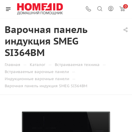
0
Варочная панель
индукция SMEG
SI364BM
—
—
—
Главная
Каталог
Встраиваемая техника
—
Встраиваемые варочные панели
—
Индукционные варочные панели
Варочная панель индукция SMEG SI364BM