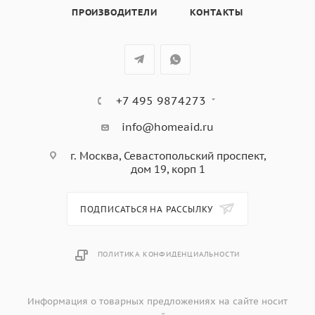
Передняя правая: 1,3 кВт (Booster – 1,4 кВт), ø 160 мм
ПРОИЗВОДИТЕЛИ
КОНТАКТЫ
9 регулируемых уровней мощности
Автоматическое определение диаметра посуды
Индикация остаточного тепла
Режим ограничения мощности
БЕЗОПАСНОСТЬ
+7 495 9874273
Автоматическое выключение
Защита от перегрева
info@homeaid.ru
Блокировка управления от детей
г. Москва, Севастопольский проспект,
Охлаждающий вентилятор
дом 19, корп 1
ТЕХНИЧЕСКИЕ ХАРАКТЕРИСТИКИ
Номинальная мощность: 7,4 кВт
Напряжение: 220-240 В (380–415 В)
ПОДПИСАТЬСЯ НА РАССЫЛКУ
Частота тока: 50/60 Гц
ПОЛИТИКА КОНФИДЕНЦИАЛЬНОСТИ
Информация о товарных предложениях на сайте носит