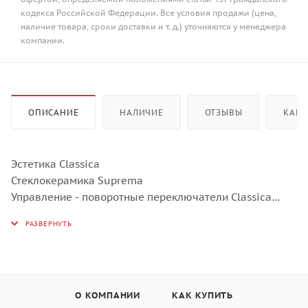
кодекса Российской Федерации. Все условия продажи (цена,
наличие товара, сроки доставки и т. д.) уточняются у менеджера
компании.
ОПИСАНИЕ
НАЛИЧИЕ
ОТЗЫВЫ
КАК 
Эстетика Classica
Стеклокерамика Suprema
Управление - поворотные переключатели Classica
Скошенный край
ФУНКЦИОНАЛЬНОСТЬ
4 индукционные зоны нагрева:
Задняя левая: 1,3 кВт (Booster – 1,4 кВт), ø 160 мм
Передняя левая: 2,3 кВт (Booster – 3,0 кВт), ø 210 мм
Задняя правая: 2,3 кВт (Booster – 3,0 кВт), ø 210 мм
О КОМПАНИИ
КАК КУПИТЬ