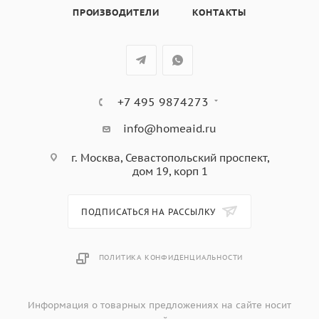
Передняя правая: 1,3 кВт (Booster – 1,4 кВт), ø 160 мм
ПРОИЗВОДИТЕЛИ
КОНТАКТЫ
9 регулируемых уровней мощности
Автоматическое определение диаметра посуды
Индикация уровня мощности
Индикация остаточного тепла
Блокировка управления
+7 495 9874273
Автоматическое выключение
Защита от перегрева
info@homeaid.ru
Охлаждающий вентилятор
г. Москва, Севастопольский проспект,
Номинальная мощность: 7,4 кВт
дом 19, корп 1
ПОДПИСАТЬСЯ НА РАССЫЛКУ
ПОЛИТИКА КОНФИДЕНЦИАЛЬНОСТИ
Информация о товарных предложениях на сайте носит