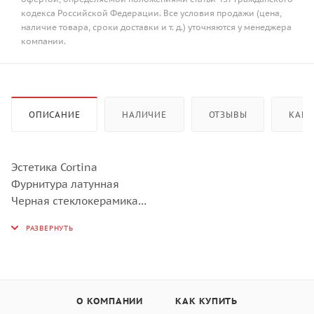
кодекса Российской Федерации. Все условия продажи (цена,
наличие товара, сроки доставки и т. д.) уточняются у менеджера
компании.
ОПИСАНИЕ
НАЛИЧИЕ
ОТЗЫВЫ
КАК 
Эстетика Cortina
Фурнитура латунная
Черная стеклокерамика
Поворотные переключатели Cortina (Coloniale в
комплекте)
4 индукционные зоны нагрева:
Задняя левая: 1,3 кВт (Booster – 1,4 кВт), ø 160 мм
Передняя левая: 2,3 кВт (Booster – 3,0 кВт), ø 230 мм
Задняя правая: 2,3 кВт (Booster – 3,0 кВт), ø 230 мм
О КОМПАНИИ
КАК КУПИТЬ