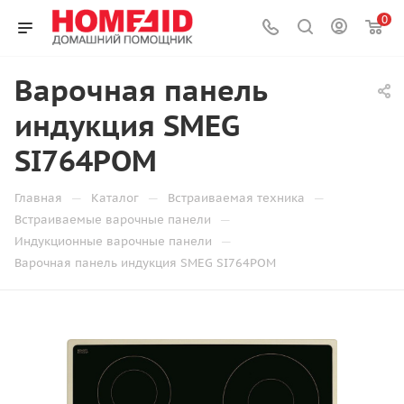
0
Варочная панель
индукция SMEG
SI764POM
—
—
—
Главная
Каталог
Встраиваемая техника
—
Встраиваемые варочные панели
—
Индукционные варочные панели
Варочная панель индукция SMEG SI764POM