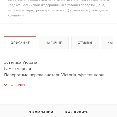
кодекса Российской Федерации. Все условия продажи (цена,
наличие товара, сроки доставки и т. д.) уточняются у менеджера
компании.
ОПИСАНИЕ
НАЛИЧИЕ
ОТЗЫВЫ
КАК 
Эстетика Victoria
Рамка черная
Поворотные переключатели Victoria, эффект нерж.
стали
4 индукционные зоны приготовления
Передняя левая: 2,3 кВт (Booster – 3,0 кВт), ø 210 мм
Задняя левая: 1,3 кВт (Booster – 1,4 кВт), ø 160 мм
Передняя правая: 1,3 кВт (Booster – 1,4 кВт), ø 160 мм
Задняя правая: 2,3 кВт (Booster – 3,0 кВт), ø 210 мм
О КОМПАНИИ
КАК КУПИТЬ