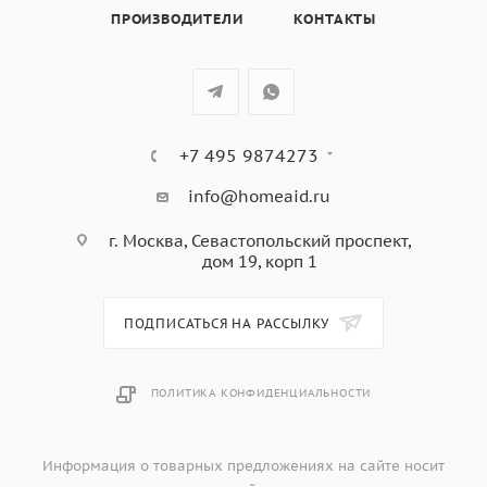
9 уровней мощности
ПРОИЗВОДИТЕЛИ
КОНТАКТЫ
Индикация остаточного тепла
Функция EcoLogic
Автоматическое выключение при перегреве
Блокировка управления
Номинальная мощность: 7,4 кВт
+7 495 9874273
info@homeaid.ru
г. Москва, Севастопольский проспект,
дом 19, корп 1
ПОДПИСАТЬСЯ НА РАССЫЛКУ
ПОЛИТИКА КОНФИДЕНЦИАЛЬНОСТИ
Информация о товарных предложениях на сайте носит