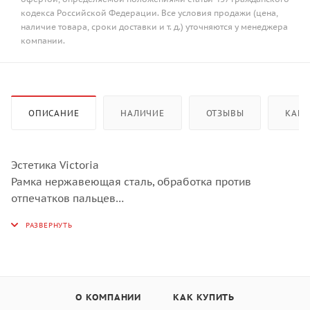
кодекса Российской Федерации. Все условия продажи (цена,
наличие товара, сроки доставки и т. д.) уточняются у менеджера
компании.
ОПИСАНИЕ
НАЛИЧИЕ
ОТЗЫВЫ
КАК 
Эстетика Victoria
Рамка нержавеющая сталь, обработка против
отпечатков пальцев
Поворотные переключатели Victoria, эффект нерж.
стали
4 индукционные зоны приготовления
Передняя левая: 2,3 кВт (Booster – 3,0 кВт), ø 210 мм
Задняя левая: 1,3 кВт (Booster – 1,4 кВт), ø 160 мм
Передняя правая: 1,3 кВт (Booster – 1,4 кВт), ø 160 мм
О КОМПАНИИ
КАК КУПИТЬ