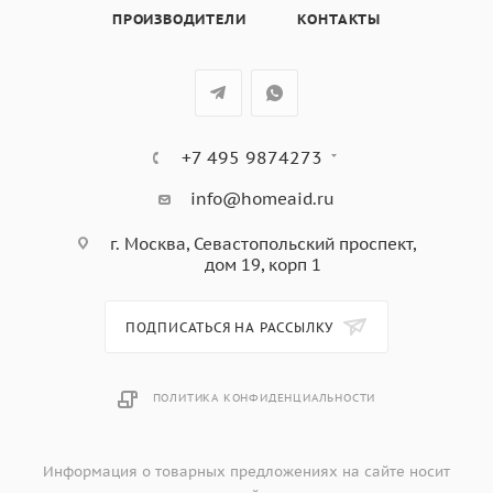
Задняя правая: 2,3 кВт (Booster – 3,0 кВт), ø 210 мм
ПРОИЗВОДИТЕЛИ
КОНТАКТЫ
9 уровней мощности
Индикация остаточного тепла
Функция EcoLogic
Автоматическое выключение при перегреве
Блокировка управления
+7 495 9874273
Номинальная мощность: 7,4 кВт
info@homeaid.ru
г. Москва, Севастопольский проспект,
дом 19, корп 1
ПОДПИСАТЬСЯ НА РАССЫЛКУ
ПОЛИТИКА КОНФИДЕНЦИАЛЬНОСТИ
Информация о товарных предложениях на сайте носит